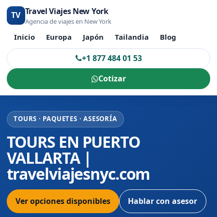
Travel Viajes New York
TV
Agencia de viajes en New York
Inicio
Europa
Japón
Tailandia
Blog
+1 877 484 01 53
Cotizar
TOURS · PAQUETES · ASESORÍA
TOURS EN PUERTO
VALLARTA |
travelviajesnyc.com
Ver opciones disponibles
Hablar con asesor