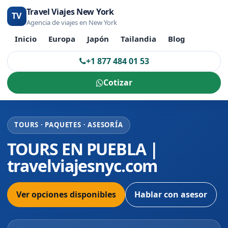
Travel Viajes New York
TV
Agencia de viajes en New York
Inicio
Europa
Japón
Tailandia
Blog
+1 877 484 01 53
Cotizar
TOURS · PAQUETES · ASESORÍA
TOURS EN PUEBLA |
travelviajesnyc.com
Ver opciones disponibles
Hablar con asesor