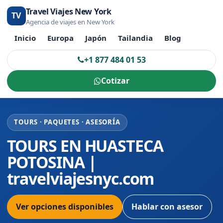
Travel Viajes New York
TV
Agencia de viajes en New York
Inicio
Europa
Japón
Tailandia
Blog
+1 877 484 01 53
Cotizar
TOURS · PAQUETES · ASESORÍA
TOURS EN HUASTECA
POTOSINA |
travelviajesnyc.com
Ver opciones disponibles
Hablar con asesor